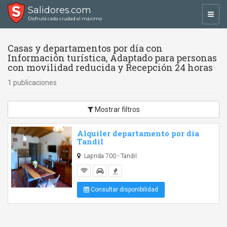
Salidores.com
Toggl
Disfrutá cada ciudad al máximo
navig
Casas y departamentos por día con
Información turística, Adaptado para personas
con movilidad reducida y Recepción 24 horas
1 publicaciones
Mostrar filtros
Alquiler departamento por dia
Tandil
Laprida 700 - Tandil
Consultar disponibilidad