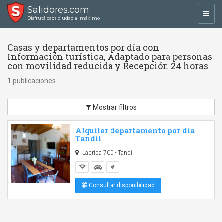
Salidores.com
Toggl
Disfrutá cada ciudad al máximo
navig
Casas y departamentos por día con
Información turística, Adaptado para personas
con movilidad reducida y Recepción 24 horas
1 publicaciones
Mostrar filtros
Alquiler departamento por dia
Tandil
Laprida 700 - Tandil
Consultar disponibilidad