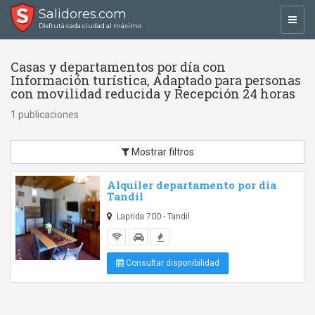
Salidores.com
Toggl
Disfrutá cada ciudad al máximo
navig
Casas y departamentos por día con
Información turística, Adaptado para personas
con movilidad reducida y Recepción 24 horas
1 publicaciones
Mostrar filtros
Alquiler departamento por dia
Tandil
Laprida 700 - Tandil
Consultar disponibilidad