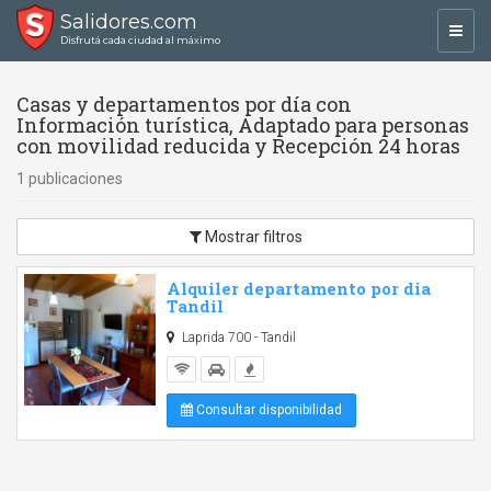
Salidores.com
Toggl
Disfrutá cada ciudad al máximo
navig
Casas y departamentos por día con
Información turística, Adaptado para personas
con movilidad reducida y Recepción 24 horas
1 publicaciones
Mostrar filtros
Alquiler departamento por dia
Tandil
Laprida 700 - Tandil
Consultar disponibilidad