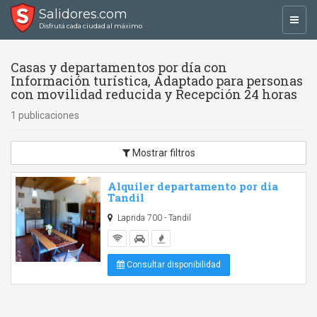
Salidores.com
Toggl
Disfrutá cada ciudad al máximo
navig
Casas y departamentos por día con
Información turística, Adaptado para personas
con movilidad reducida y Recepción 24 horas
1 publicaciones
Mostrar filtros
Alquiler departamento por dia
Tandil
Laprida 700 - Tandil
Consultar disponibilidad