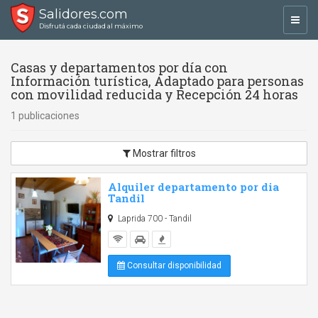
Salidores.com
Toggl
Disfrutá cada ciudad al máximo
navig
Casas y departamentos por día con
Información turística, Adaptado para personas
con movilidad reducida y Recepción 24 horas
1 publicaciones
Mostrar filtros
Alquiler departamento por dia
Tandil
Laprida 700 - Tandil
Consultar disponibilidad