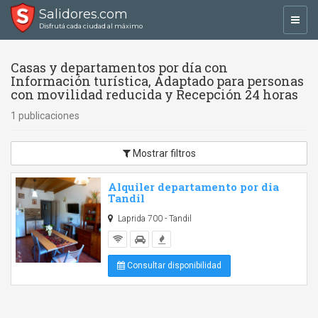
Salidores.com
Toggl
Disfrutá cada ciudad al máximo
navig
Casas y departamentos por día con
Información turística, Adaptado para personas
con movilidad reducida y Recepción 24 horas
1 publicaciones
Mostrar filtros
Alquiler departamento por dia
Tandil
Laprida 700 - Tandil
Consultar disponibilidad