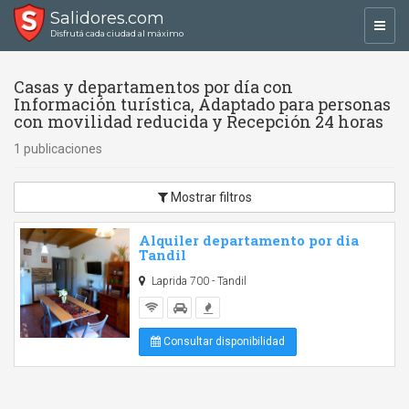
Salidores.com
Toggl
Disfrutá cada ciudad al máximo
navig
Casas y departamentos por día con
Información turística, Adaptado para personas
con movilidad reducida y Recepción 24 horas
1 publicaciones
Mostrar filtros
Alquiler departamento por dia
Tandil
Laprida 700 - Tandil
Consultar disponibilidad