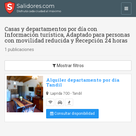
Salidores.com
Toggl
Disfrutá cada ciudad al máximo
navig
Casas y departamentos por día con
Información turística, Adaptado para personas
con movilidad reducida y Recepción 24 horas
1 publicaciones
Mostrar filtros
Alquiler departamento por dia
Tandil
Laprida 700 - Tandil
Consultar disponibilidad