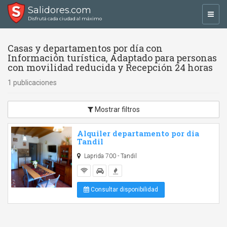
Salidores.com
Toggl
Disfrutá cada ciudad al máximo
navig
Casas y departamentos por día con
Información turística, Adaptado para personas
con movilidad reducida y Recepción 24 horas
1 publicaciones
Mostrar filtros
Alquiler departamento por dia
Tandil
Laprida 700 - Tandil
Consultar disponibilidad