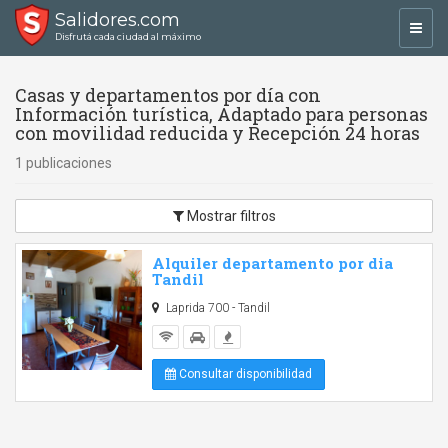
Salidores.com
Toggl
Disfrutá cada ciudad al máximo
navig
Casas y departamentos por día con
Información turística, Adaptado para personas
con movilidad reducida y Recepción 24 horas
1 publicaciones
Mostrar filtros
Alquiler departamento por dia
Tandil
Laprida 700 - Tandil
Consultar disponibilidad