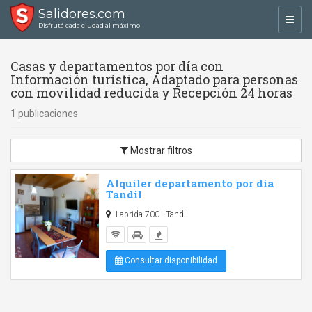
Salidores.com
Toggl
Disfrutá cada ciudad al máximo
navig
Casas y departamentos por día con
Información turística, Adaptado para personas
con movilidad reducida y Recepción 24 horas
1 publicaciones
Mostrar filtros
Alquiler departamento por dia
Tandil
Laprida 700 - Tandil
Consultar disponibilidad