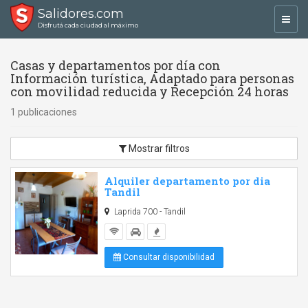
Salidores.com
Toggl
Disfrutá cada ciudad al máximo
navig
Casas y departamentos por día con
Información turística, Adaptado para personas
con movilidad reducida y Recepción 24 horas
1 publicaciones
Mostrar filtros
Alquiler departamento por dia
Tandil
Laprida 700 - Tandil
Consultar disponibilidad