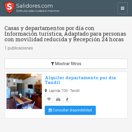
Salidores.com
Toggl
Disfrutá cada ciudad al máximo
navig
Casas y departamentos por día con
Información turística, Adaptado para personas
con movilidad reducida y Recepción 24 horas
1 publicaciones
Mostrar filtros
Alquiler departamento por dia
Tandil
Laprida 700 - Tandil
Consultar disponibilidad