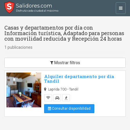
Salidores.com
Toggl
Disfrutá cada ciudad al máximo
navig
Casas y departamentos por día con
Información turística, Adaptado para personas
con movilidad reducida y Recepción 24 horas
1 publicaciones
Mostrar filtros
Alquiler departamento por dia
Tandil
Laprida 700 - Tandil
Consultar disponibilidad