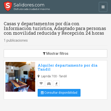
Salidores.com
Toggl
Disfrutá cada ciudad al máximo
navig
Casas y departamentos por día con
Información turística, Adaptado para personas
con movilidad reducida y Recepción 24 horas
1 publicaciones
Mostrar filtros
Alquiler departamento por dia
Tandil
Laprida 700 - Tandil
Consultar disponibilidad