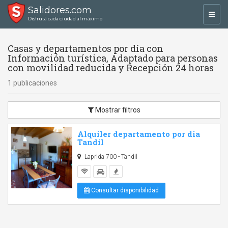
Salidores.com
Toggl
Disfrutá cada ciudad al máximo
navig
Casas y departamentos por día con
Información turística, Adaptado para personas
con movilidad reducida y Recepción 24 horas
1 publicaciones
Mostrar filtros
Alquiler departamento por dia
Tandil
Laprida 700 - Tandil
Consultar disponibilidad