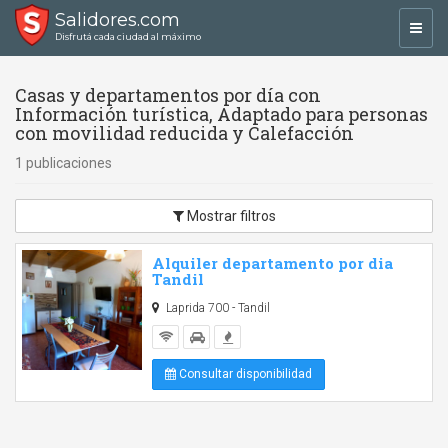
Salidores.com
Toggl
Disfrutá cada ciudad al máximo
navig
Casas y departamentos por día con
Información turística, Adaptado para personas
con movilidad reducida y Calefacción
1 publicaciones
Mostrar filtros
Alquiler departamento por dia
Tandil
Laprida 700 - Tandil
Consultar disponibilidad