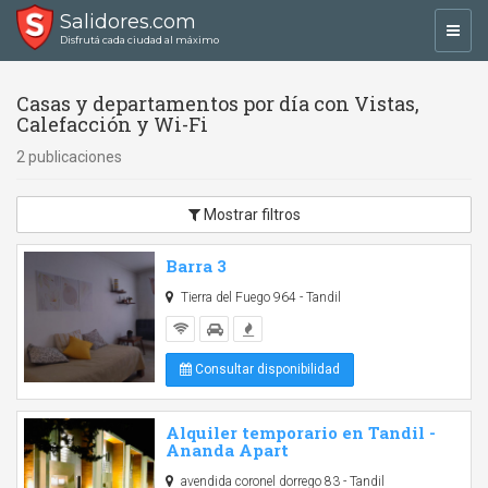
Salidores.com
Toggl
Disfrutá cada ciudad al máximo
navig
Casas y departamentos por día con Vistas,
Calefacción y Wi-Fi
2 publicaciones
Mostrar filtros
Barra 3
Tierra del Fuego 964 - Tandil
Consultar disponibilidad
Alquiler temporario en Tandil -
Ananda Apart
avendida coronel dorrego 83 - Tandil