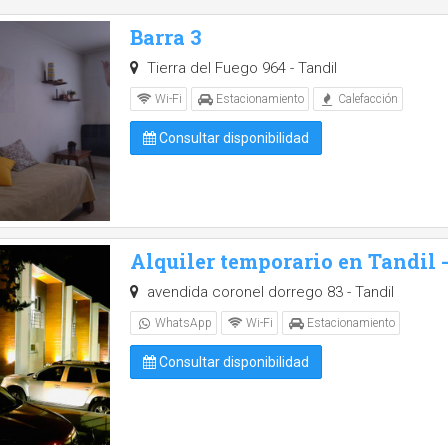
Barra 3
Tierra del Fuego 964 - Tandil
Wi-Fi
Estacionamiento
Calefacción
Consultar disponibilidad
Alquiler temporario en Tandil
avendida coronel dorrego 83 - Tandil
WhatsApp
Wi-Fi
Estacionamiento
Consultar disponibilidad