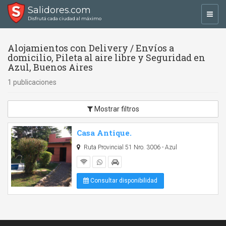
Salidores.com
Toggl
Disfrutá cada ciudad al máximo
navig
Alojamientos con Delivery / Envíos a
domicilio, Pileta al aire libre y Seguridad en
Azul, Buenos Aires
1 publicaciones
Mostrar filtros
Casa Antique.
Ruta Provincial 51 Nro. 3006 - Azul
Consultar disponibilidad