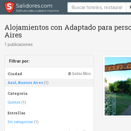
Salidores.com
Disfrutá cada ciudad al máximo
Alojamientos con Adaptado para perso
Aires
1 publicaciones
Filtrar por:
Ciudad
Quitar filtro
Azul, Buenos Aires
(1)
Categoría
Quintas
(1)
Estrellas
Sin categorizar
(1)