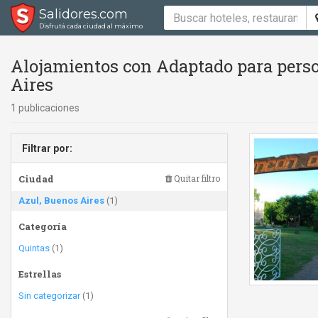
Salidores.com
Disfrutá cada ciudad al máximo
Alojamientos con Adaptado para perso
Aires
1 publicaciones
Filtrar por:
Ciudad
Quitar filtro
Azul, Buenos Aires
(1)
Categoría
Quintas
(1)
Estrellas
Sin categorizar
(1)