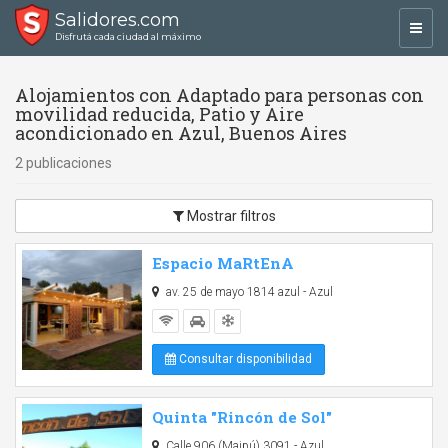
Salidores.com
Toggl
Disfrutá cada ciudad al máximo
navig
Alojamientos con Adaptado para personas con
movilidad reducida, Patio y Aire
acondicionado en Azul, Buenos Aires
2 publicaciones
Mostrar filtros
Espacio MaRtEnA
av. 25 de mayo 1814 azul - Azul
Consultar disponibilidad
Quinta "Rincón de Sol"
Calle 906 (Maipú) 3091 - Azul