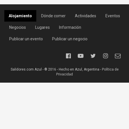
Alojamiento
Dónde comer
Actividades
Eventos
Negocios
Lugares
Información
Publicar un evento
Publicar un negocio
Salidores.com Azul - ® 2016 - Hecho en Azul, Argentina -
Política de
Privacidad