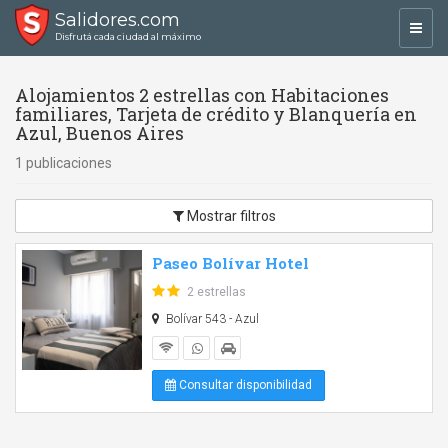
Salidores.com
Toggl
Disfrutá cada ciudad al máximo
navig
Alojamientos 2 estrellas con Habitaciones
familiares, Tarjeta de crédito y Blanquería en
Azul, Buenos Aires
1 publicaciones
Mostrar filtros
Paseo Bolívar Hotel
2 estrellas
Bolívar 543 - Azul
Consultar disponibilidad