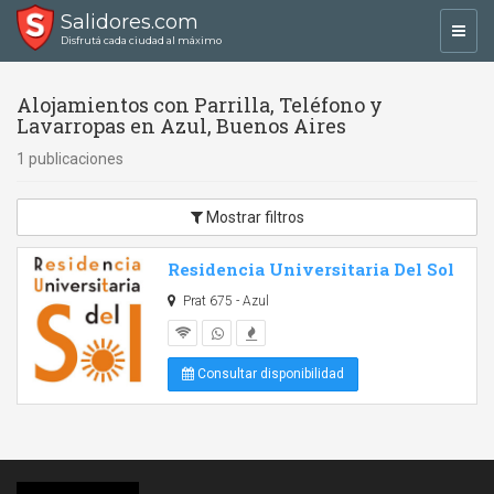
Salidores.com
Toggl
Disfrutá cada ciudad al máximo
navig
Alojamientos con Parrilla, Teléfono y
Lavarropas en Azul, Buenos Aires
1 publicaciones
Mostrar filtros
Residencia Universitaria Del Sol
Prat 675 - Azul
Consultar disponibilidad