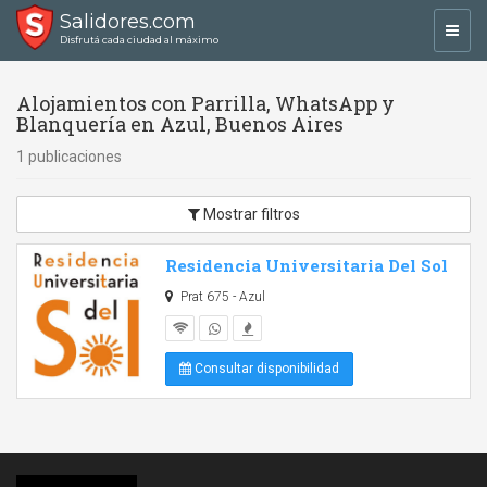
Salidores.com
Toggl
Disfrutá cada ciudad al máximo
navig
Alojamientos con Parrilla, WhatsApp y
Blanquería en Azul, Buenos Aires
1 publicaciones
Mostrar filtros
Residencia Universitaria Del Sol
Prat 675 - Azul
Consultar disponibilidad