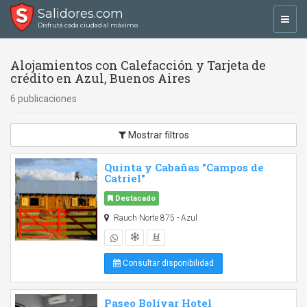
Salidores.com
Toggl
Disfrutá cada ciudad al máximo
navig
Alojamientos con Calefacción y Tarjeta de
crédito en Azul, Buenos Aires
6 publicaciones
Mostrar filtros
Quinta y Cabañas "Campos de
Catriel"
Destacado
Rauch Norte 875 - Azul
Consultar disponibilidad
Paseo Bolívar Hotel