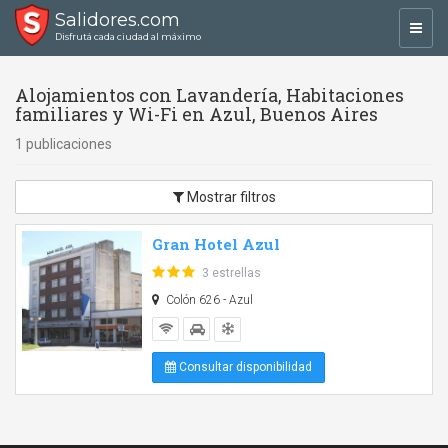
Salidores.com
Toggl
Disfrutá cada ciudad al máximo
navig
Alojamientos con Lavandería, Habitaciones
familiares y Wi-Fi en Azul, Buenos Aires
1 publicaciones
Mostrar filtros
Gran Hotel Azul
3 estrellas
Colón 626 - Azul
Consultar disponibilidad