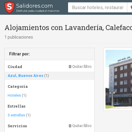
Salidores.com
Disfrutá cada ciudad al máximo
Alojamientos con Lavandería, Calefac
1 publicaciones
Filtrar por:
Ciudad
Quitar filtro
Azul, Buenos Aires
(1)
Categoría
Hoteles
(1)
Estrellas
3 estrellas
(1)
Servicios
Quitar filtro