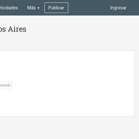
tividades
Más
Publicar
Ingresar
os Aires
ionado