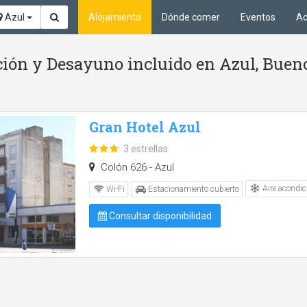
Azul
Alojamiento
Dónde comer
Eventos
Ac
ción y Desayuno incluido en Azul, Buen
Gran Hotel Azul
3 estrellas
Colón 626 - Azul
Aire acondic
Wi-Fi
Estacionamiento cubierto
Consultar disponibilidad