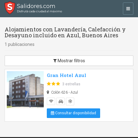
Salidores.com
Toggl
Disfrutá cada ciudad al máximo
navig
Alojamientos con Lavandería, Calefacción y
Desayuno incluido en Azul, Buenos Aires
1 publicaciones
Mostrar filtros
Gran Hotel Azul
3 estrellas
Colón 626 - Azul
Consultar disponibilidad