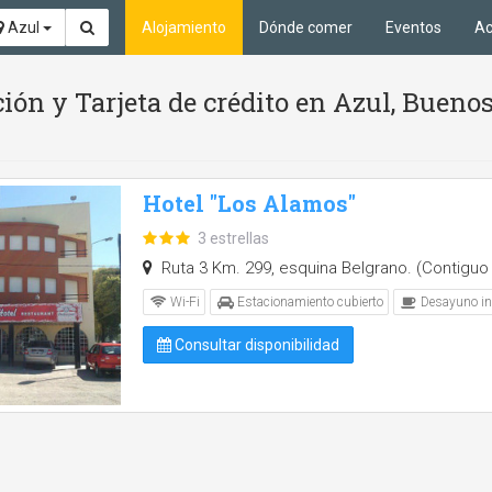
Azul
Alojamiento
Dónde comer
Eventos
Ac
ión y Tarjeta de crédito en Azul, Buenos
Hotel "Los Alamos"
3 estrellas
Ruta 3 Km. 299, esquina Belgrano. (Contiguo 
Wi-Fi
Estacionamiento cubierto
Desayuno in
Consultar disponibilidad