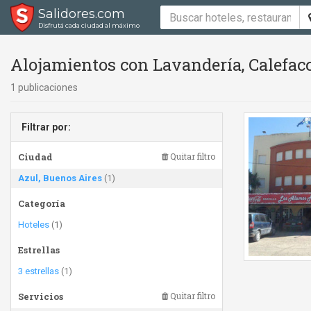
Salidores.com
Disfrutá cada ciudad al máximo
Alojamientos con Lavandería, Calefacc
1 publicaciones
Filtrar por:
Ciudad
Quitar filtro
Azul, Buenos Aires
(1)
Categoría
Hoteles
(1)
Estrellas
3 estrellas
(1)
Servicios
Quitar filtro