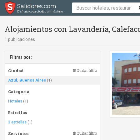
Salidores.com
Disfrutá cada ciudad al máximo
Alojamientos con Lavandería, Calefacc
1 publicaciones
Filtrar por:
Ciudad
Quitar filtro
Azul, Buenos Aires
(1)
Categoría
Hoteles
(1)
Estrellas
3 estrellas
(1)
Servicios
Quitar filtro