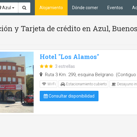
Azul
Alojamiento
Dónde comer
Eventos
Ac
ión y Tarjeta de crédito en Azul, Buenos
Hotel "Los Alamos"
3 estrellas
Ruta 3 Km. 299, esquina Belgrano. (Contiguo 
Wi-Fi
Estacionamiento cubierto
Desayuno in
Consultar disponibilidad