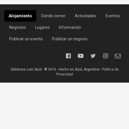
Alojamiento
Dónde comer
Actividades
Eventos
Negocios
Lugares
Información
Publicar un evento
Publicar un negocio
Salidores.com Azul - ® 2016 - Hecho en Azul, Argentina -
Política de
Privacidad