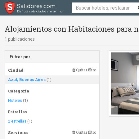
Salidores.com
Disfrutá cada ciudad al máximo
Alojamientos con Habitaciones para no
1 publicaciones
Filtrar por:
Ciudad
Quitar filtro
Azul, Buenos Aires
(1)
Categoría
Hoteles
(1)
Estrellas
2 estrellas
(1)
Servicios
Quitar filtro