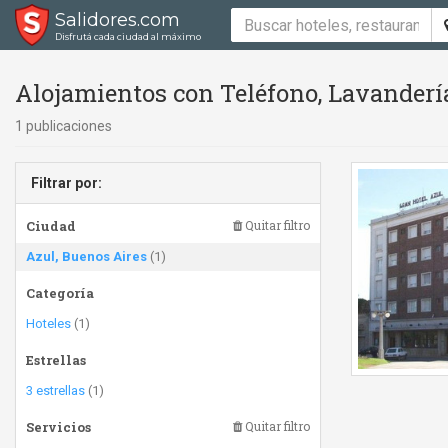
Salidores.com
Disfrutá cada ciudad al máximo
Alojamientos con Teléfono, Lavandería
1 publicaciones
Filtrar por:
Ciudad
Quitar filtro
Azul, Buenos Aires
(1)
Categoría
Hoteles
(1)
Estrellas
3 estrellas
(1)
Servicios
Quitar filtro