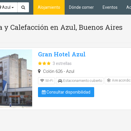
Azul
Alojamiento
Dónde comer
Eventos
Ac
 y Calefacción en Azul, Buenos Aires
Gran Hotel Azul
3 estrellas
Colón 626 - Azul
Aire acondic
Wi-Fi
Estacionamiento cubierto
Consultar disponibilidad