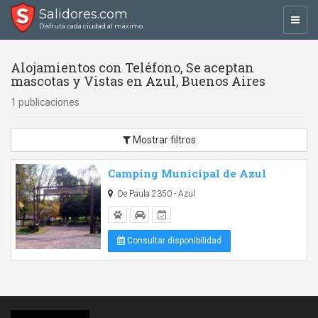
Salidores.com
Toggl
Disfrutá cada ciudad al máximo
navig
Alojamientos con Teléfono, Se aceptan
mascotas y Vistas en Azul, Buenos Aires
1 publicaciones
Mostrar filtros
Camping Municipal de Azul
De Paula 2350 - Azul
Consultar disponibilidad