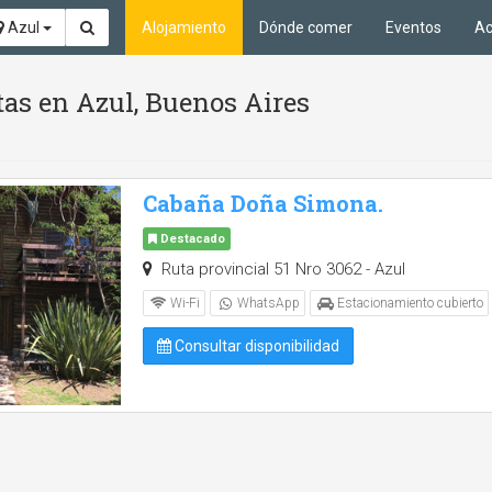
Azul
Alojamiento
Dónde comer
Eventos
Ac
tas en Azul, Buenos Aires
Cabaña Doña Simona.
Destacado
Ruta provincial 51 Nro 3062 - Azul
Wi-Fi
WhatsApp
Estacionamiento cubierto
Consultar disponibilidad