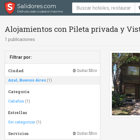
Salidores.com
Disfrutá cada ciudad al máximo
Alojamientos con Pileta privada y Vis
1 publicaciones
Filtrar por:
Ciudad
Quitar filtro
Azul, Buenos Aires
(1)
Categoría
Cabañas
(1)
Estrellas
Sin categorizar
(1)
Servicios
Quitar filtro