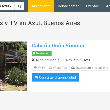
Azul
Alojamiento
Dónde comer
Eventos
Ac
as y TV en Azul, Buenos Aires
Cabaña Doña Simona.
Destacado
Ruta provincial 51 Nro 3062 - Azul
Wi-Fi
WhatsApp
Estacionamiento cubierto
Consultar disponibilidad