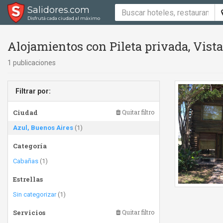
Salidores.com
Disfrutá cada ciudad al máximo
Alojamientos con Pileta privada, Vist
1 publicaciones
Filtrar por:
Ciudad
Quitar filtro
Azul, Buenos Aires
(1)
Categoría
Cabañas
(1)
Estrellas
Sin categorizar
(1)
Servicios
Quitar filtro