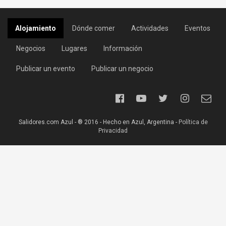
Alojamiento
Dónde comer
Actividades
Eventos
Negocios
Lugares
Información
Publicar un evento
Publicar un negocio
Salidores.com Azul - ® 2016 - Hecho en Azul, Argentina -
Política de
Privacidad