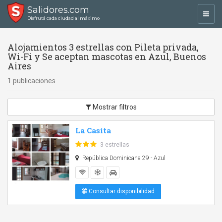
Salidores.com
Toggl
Disfrutá cada ciudad al máximo
navig
Alojamientos 3 estrellas con Pileta privada,
Wi-Fi y Se aceptan mascotas en Azul, Buenos
Aires
1 publicaciones
Mostrar filtros
La Casita
3 estrellas
República Dominicana 29 - Azul
Consultar disponibilidad