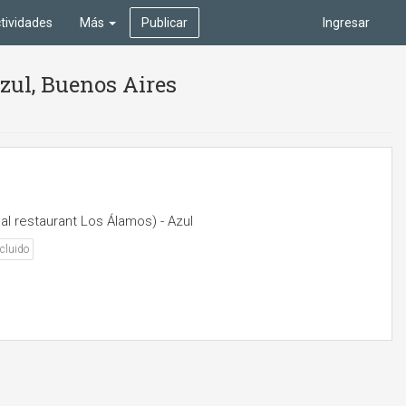
tividades
Más
Publicar
Ingresar
Azul, Buenos Aires
al restaurant Los Álamos) - Azul
cluido