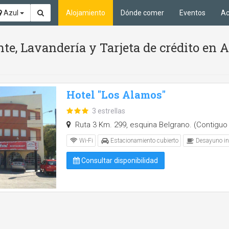
Azul
Alojamiento
Dónde comer
Eventos
Ac
te, Lavandería y Tarjeta de crédito en 
Hotel "Los Alamos"
3 estrellas
Ruta 3 Km. 299, esquina Belgrano. (Contiguo 
Wi-Fi
Estacionamiento cubierto
Desayuno in
Consultar disponibilidad