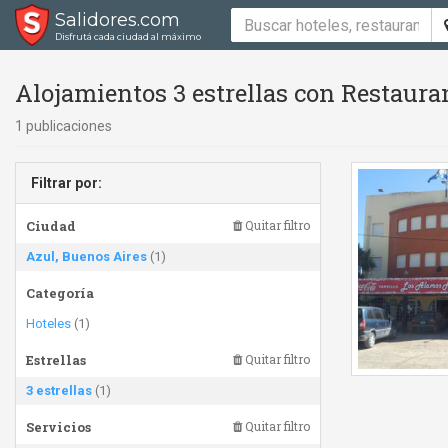
Salidores.com
Disfrutá cada ciudad al máximo
Alojamientos 3 estrellas con Restauran
1 publicaciones
Filtrar por:
Ciudad
Quitar filtro
Azul, Buenos Aires
(1)
Categoría
Hoteles
(1)
Estrellas
Quitar filtro
3 estrellas
(1)
Servicios
Quitar filtro