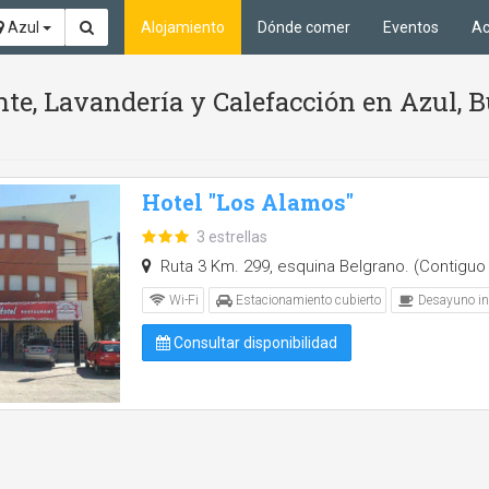
Azul
Alojamiento
Dónde comer
Eventos
Ac
nte, Lavandería y Calefacción en Azul, 
Hotel "Los Alamos"
3 estrellas
Ruta 3 Km. 299, esquina Belgrano. (Contiguo 
Wi-Fi
Estacionamiento cubierto
Desayuno in
Consultar disponibilidad