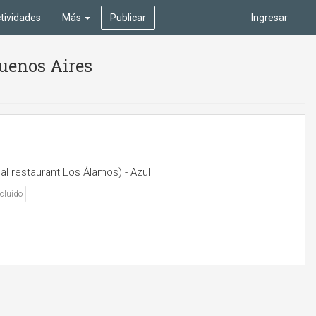
tividades
Más
Publicar
Ingresar
Buenos Aires
al restaurant Los Álamos) - Azul
cluido