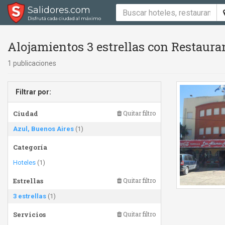
Salidores.com
Disfrutá cada ciudad al máximo
Alojamientos 3 estrellas con Restaura
1 publicaciones
Filtrar por:
Ciudad
Quitar filtro
Azul, Buenos Aires
(1)
Categoría
Hoteles
(1)
Estrellas
Quitar filtro
3 estrellas
(1)
Servicios
Quitar filtro