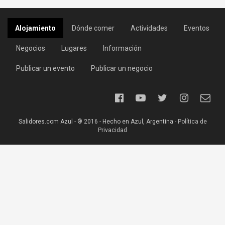
Alojamiento
Dónde comer
Actividades
Eventos
Negocios
Lugares
Información
Publicar un evento
Publicar un negocio
Salidores.com Azul - ® 2016 - Hecho en Azul, Argentina -
Política de
Privacidad