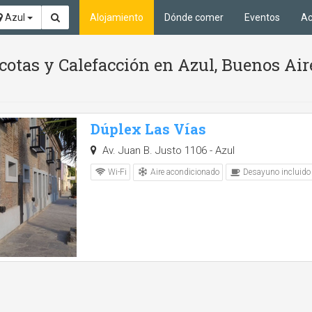
Azul
Alojamiento
Dónde comer
Eventos
Ac
otas y Calefacción en Azul, Buenos Air
Dúplex Las Vías
Av. Juan B. Justo 1106 - Azul
Aire acondicionado
Wi-Fi
Desayuno incluido