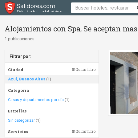
Salidores.com
Disfrutá cada ciudad al máximo
Alojamientos con Spa, Se aceptan masc
1 publicaciones
Filtrar por:
Ciudad
Quitar filtro
Azul, Buenos Aires
(1)
Categoría
Casas y departamentos por día
(1)
Estrellas
Sin categorizar
(1)
Servicios
Quitar filtro