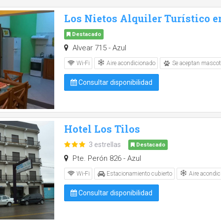
Los Nietos Alquiler Turístico e
Destacado
Alvear 715 - Azul
Aire acondicionado
Wi-Fi
Se aceptan masco
Consultar disponibilidad
Hotel Los Tilos
3 estrellas
Destacado
Pte. Perón 826 - Azul
Aire acondic
Wi-Fi
Estacionamiento cubierto
Consultar disponibilidad