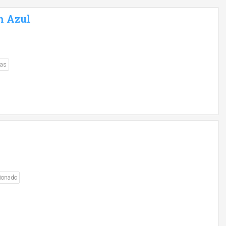
n Azul
tas
ionado