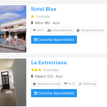
Hotel Blue
1 estrella
Mitre 983 - Azul
Wi-Fi
Estacionamiento
Desayuno incluido
Consultar disponibilidad
La Entrerriana
3 estrellas
Maleré 522 - Azul
Desayuno incluido
Wi-Fi
WhatsApp
Consultar disponibilidad