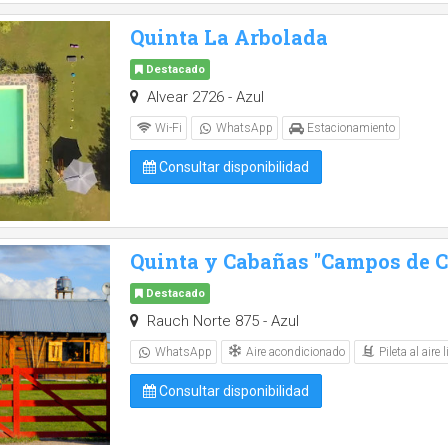
Quinta La Arbolada
Destacado
Alvear 2726 - Azul
Wi-Fi
WhatsApp
Estacionamiento
Consultar disponibilidad
Quinta y Cabañas "Campos de Ca
Destacado
Rauch Norte 875 - Azul
Aire acondicionado
Pileta al aire l
WhatsApp
Consultar disponibilidad