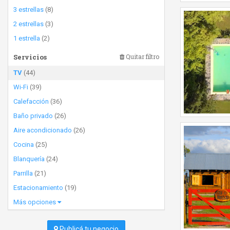
3 estrellas
(8)
2 estrellas
(3)
1 estrella
(2)
Servicios
Quitar filtro
TV
(44)
Wi-Fi
(39)
Calefacción
(36)
Baño privado
(26)
Aire acondicionado
(26)
Cocina
(25)
Blanquería
(24)
Parrilla
(21)
Estacionamiento
(19)
Más opciones
Publicá tu negocio