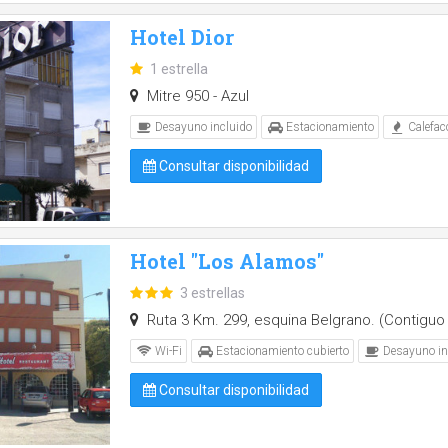
Hotel Dior
1 estrella
Mitre 950 - Azul
Desayuno incluido
Estacionamiento
Calefac
Consultar disponibilidad
Hotel "Los Alamos"
3 estrellas
Ruta 3 Km. 299, esquina Belgrano. (Contiguo 
Wi-Fi
Estacionamiento cubierto
Desayuno in
Consultar disponibilidad