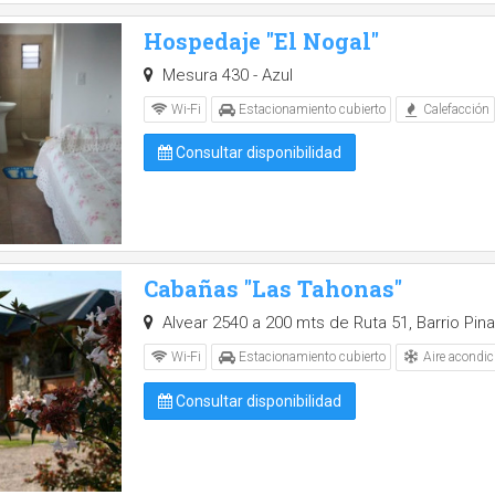
Hospedaje "El Nogal"
Mesura 430 - Azul
Wi-Fi
Estacionamiento cubierto
Calefacción
Consultar disponibilidad
Cabañas "Las Tahonas"
Alvear 2540 a 200 mts de Ruta 51, Barrio Pina
Aire acondic
Wi-Fi
Estacionamiento cubierto
Consultar disponibilidad