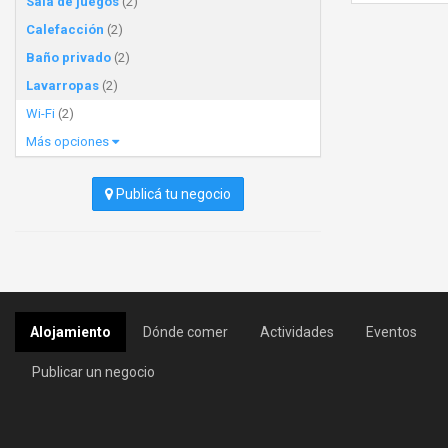
Sala de juegos
(2)
Calefacción
(2)
Baño privado
(2)
Lavarropas
(2)
Wi-Fi
(2)
Más opciones
Publicá tu negocio
Alojamiento
Dónde comer
Actividades
Eventos
Publicar un negocio