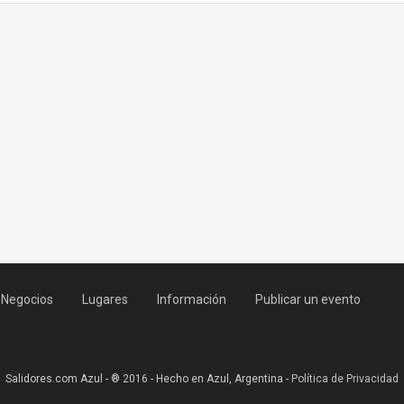
Negocios
Lugares
Información
Publicar un evento
Salidores.com Azul - ® 2016 - Hecho en Azul, Argentina -
Política de Privacidad