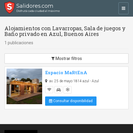
Salidores.com
Toggl
Disfrutá cada ciudad al máximo
navig
Alojamientos con Lavarropas, Sala de juegos y
Baño privado en Azul, Buenos Aires
1 publicaciones
Mostrar filtros
Espacio MaRtEnA
av. 25 de mayo 1814 azul - Azul
Consultar disponibilidad