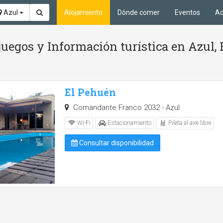
Azul
Alojamiento
Dónde comer
Eventos
Ac
juegos y Información turística en Azul,
El Pehuén
Comandante Franco 2032 - Azul
Pileta al aire libre
Wi-Fi
Estacionamiento
Consultar disponibilidad