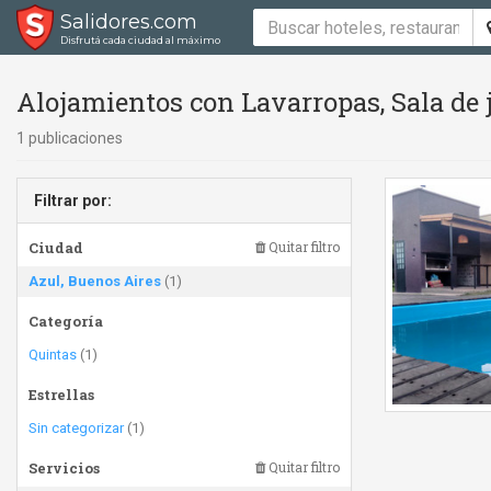
Salidores.com
Disfrutá cada ciudad al máximo
Alojamientos con Lavarropas, Sala de 
1 publicaciones
Filtrar por:
Ciudad
Quitar filtro
Azul, Buenos Aires
(1)
Categoría
Quintas
(1)
Estrellas
Sin categorizar
(1)
Servicios
Quitar filtro