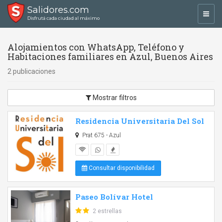
Salidores.com
Toggl
Disfrutá cada ciudad al máximo
navig
Alojamientos con WhatsApp, Teléfono y
Habitaciones familiares en Azul, Buenos Aires
2 publicaciones
Mostrar filtros
Residencia Universitaria Del Sol
Prat 675 - Azul
Consultar disponibilidad
Paseo Bolívar Hotel
2 estrellas