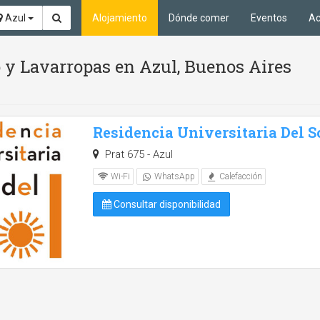
Azul
Alojamiento
Dónde comer
Eventos
Ac
y Lavarropas en Azul, Buenos Aires
Residencia Universitaria Del S
Prat 675 - Azul
Wi-Fi
WhatsApp
Calefacción
Consultar disponibilidad